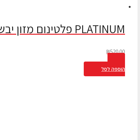
PLATINUM פלטינום מזון יבש לכלב בוגר, חזיר – 15 ק”ג
₪
520.00
הוספה לסל