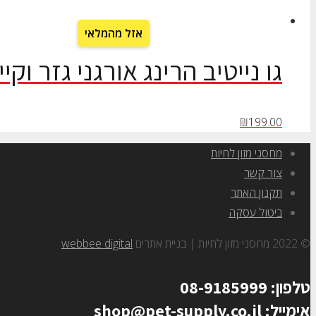
גו נייטיב הרינג אורגני גזר וקייל 
₪
199.00
מחסני מזון לחיות
צור קשר
תקנון האתר
ביטול עסקה
© 2022 מחסני מזון לחיות | בניית אתרים
webbee digital
טלפון: 08-9185999
אימייל: shop@pet-supply.co.il