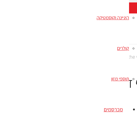
היגיינה וקוסמטיקה
קולרים
 טייסט אוף דה ווילד גורים – ביזון
תוספי מזון
מכרסמים