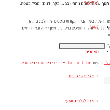
בעלי כנף
זון צלוי ועל מגוון נוסף של חלבונים מהחי (כבש, בקר, דגים). מכיל בטטה,
תח שלך. בשר הביזון ומקורות נוספים של חלבונים מהחי
SALE
קת נוגדי חמצון התומכים במערכת חיסון חזקה ובאורח חיים
ת!
מאמרים
כלבים
תגיות:
dog
,
dod food
,
אוכל לכלבים
,
גור כלבים
,
גורים
,
אוכל יבש לחתולים
אוכל לכלבים מומלץ