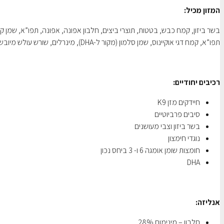
המזון מכיל:
בשר ביזון, קמח כבש, בטטות, תוצרי ביצים, חלבון אפונה, אפונה, תפו”א, שמן קנ
תפו”א, קמח דגי אוקיינוס, שמן סלמון (מקור ל-DHA), מינרלים, שורש עולש מיובש, תמצית יוקה ,עגבניות, אוכמניות, פטל.
רכיבים יחודיים:
חיידקים מזן K9
סיבים פרביוטיים
בשר ביזון וצבי מעושנים
נוגדי חימצון
חומצות שומן אומגה 6 ו- 3 ביחס נכון
DHA
אנליזה:
חלבון – מינימום 28%