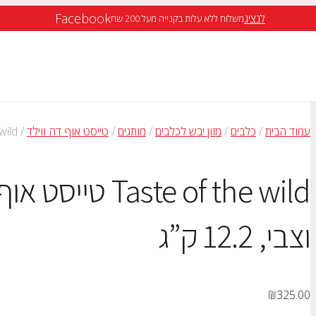
Facebook
לנציג
משלוח ללא עלות בקנייה מעל 200 שח
עמוד הבית
/
כלבים
/
מזון יבש לכלבים
/
מותגים
/
טייסט אוף דה ווילד
/ Taste of the wild טייסט אוף דה ווילד גורים – ביזון וצבי, 12.2 ק”ג
Taste of the wild
וצבי, 12.2 ק”ג
₪
325.00