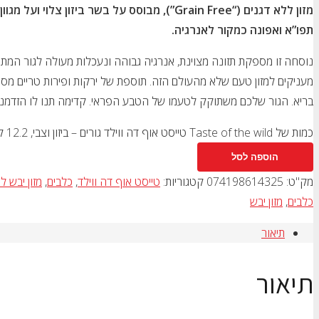
מזון ללא דגנים (“Grain Free”), מבוסס על בשר בי
תפו”א ואפונה כמקור לאנרגיה.
נוסחה זו מספקת תזונה מצוינת, אנרגיה גבוהה ונעכלות מעולה לגור המתפ
מעניקים למזון טעם שלא מהעולם הזה. תוספת של ירקות ופירות טריים מספ
בריא. הגור שלכם משתוקק לטעמו של הטבע הפראי. קדימה תנו לו הזדמנו
כמות של Taste of the wild טייסט אוף דה ווילד גורים – ביזון וצבי, 12.2 ק"ג
הוספה לסל
מק"ט:
074198614325
קטגוריות:
טייסט אוף דה ווילד
,
כלבים
,
מזון יבש ל
כלבים
,
מזון יבש
תיאור
תיאור