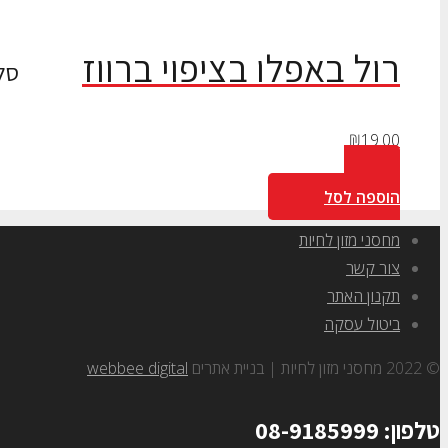
רול באפלו בציפוי ברווז
סל
₪
19.00
הוספה לסל
מחסני מזון לחיות
צור קשר
תקנון האתר
ביטול עסקה
© 2022 מחסני מזון לחיות | בניית אתרים
webbee digital
טלפון: 08-9185999