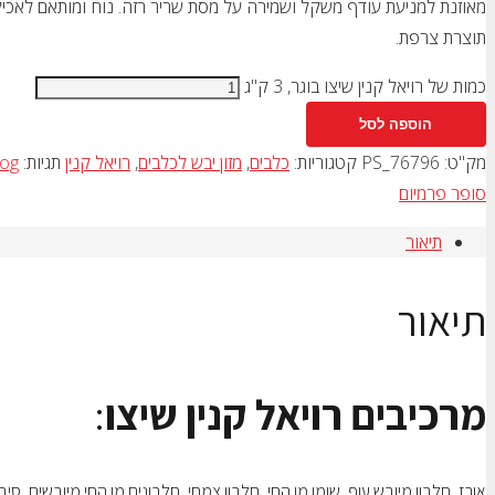
מאוזנת למניעת עודף משקל ושמירה על מסת שריר רזה. נוח ומותאם לאכיל
תוצרת צרפת.
כמות של רויאל קנין שיצו בוגר, 3 ק"ג
הוספה לסל
מק"ט:
PS_76796
קטגוריות:
כלבים
,
מזון יבש לכלבים
,
רויאל קנין
תגיות:
og
סופר פרמיום
תיאור
תיאור
מרכיבים רויאל קנין שיצו
: