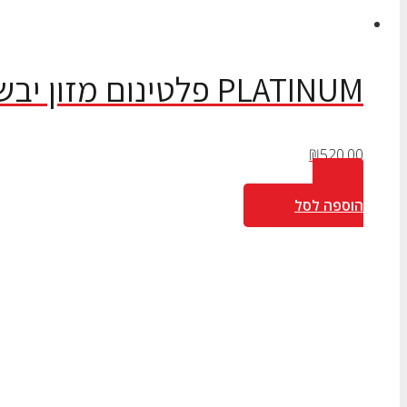
PLATINUM פלטינום מזון יבש לכלב בוגר, חזיר – 15 ק”ג
₪
520.00
הוספה לסל