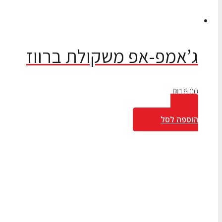
ג’אמפ-אפ משקולת ברווז
₪
16.00
הוספה לסל