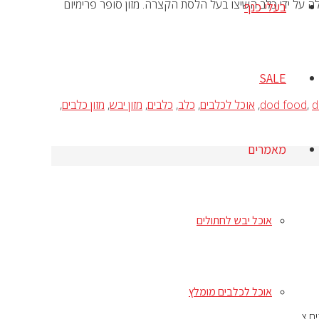
ה על ידי כלב השיצו בעל הלסת הקצרה. מזון סופר פרימיום
בעלי כנף
SALE
d
,
dod food
,
אוכל לכלבים
,
כלב
,
כלבים
,
מזון יבש
,
מזון כלבים
,
מאמרים
אוכל יבש לחתולים
אוכל לכלבים מומלץ
אורז, חלבון מיובש עוף, שומן מן החי, חלבון צמחי, חלבונים מן החי מיובשים, סיבים צמחיים, עיסת סלק, מינרלים, שמן דגים, שמן סויה, fructo-