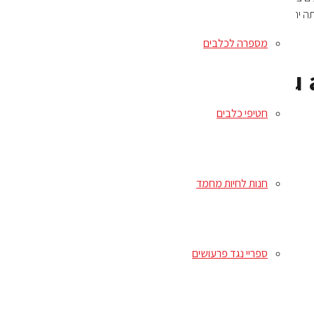
ללוטאין), תמציות תה ירוקות וענבים (מקור של פוליפנולים), סרטנים מיובשים (מקור
מספרה לכלבים
:
חטיפי כלבים
חנות לחיות מחמד
ספריי נגד פרעושים