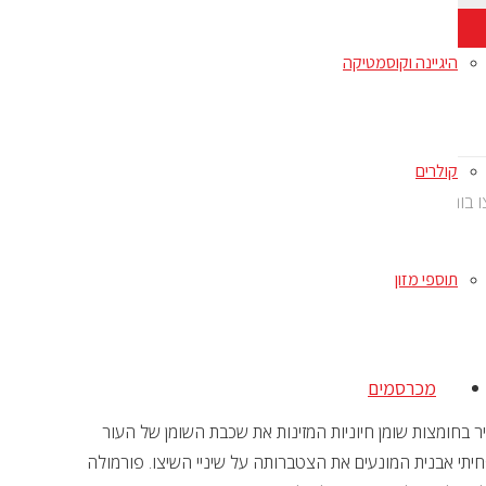
היגיינה וקוסמטיקה
קולרים
גר, 3 ק”ג
תוספי מזון
מכרסמים
 שיצו (שי טסו)רויאל קנין – Royal Canin Shih Tzu adult. עשיר בחומצות שומן חיוניות המזינות את שכבת השומן של העור
יתי אבנית המונעים את הצטברותה על שיניי השיצו. פורמולה