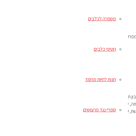
מספרה לכלבים
מפרקים
חטיפי כלבים
חנות לחיות מחמד
ה, דורה, שמרים יבשים, חלבון תפוחי אדמה, שומן עוף (משומר עם טוקופרולים מעורבים), פתיתי
שיבולת שועל, קמח דגים, ציפת סלק מיובשת כתושה, חומר טעם טבעי, זרעי פשתה, שמן סלמון (מקור ל-DHA), נתרן כלוריד, כלוריד האשלגן, שורש
ספריי נגד פרעושים
שת, קוקוס, תרד, גזר, פפאיה, תמצית יוקה שידיגרה.