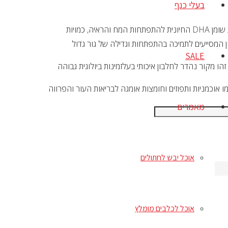
בעלי כנף
נוסחה זו פותחה במיוחד לספק את צרכיו של גור כלבים מגזע גדול. חומצת שומן DHA החיונית להתפתחות המח והראיה, כמויות
ון המסייעים לתמיכה בהתפתחות וגדילה של גור גדול
SALE
ו מקור נהדר לחלבון איכותי בעלזמינות ביולוגית גבוהה
ו אוכמניות ותפוזים וחומצות אומגה לבריאות העור והפרווה
מאמרים
אוכל יבש לחתולים
אוכל לכלבים מומלץ