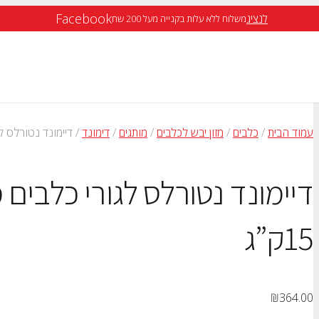
Facebook
לנציג
משלוח ללא עלות בקנייה מעל 200 שח
עמוד הבית
/
כלבים
/
מזון יבש לכלבים
/
מותגים
/
דימונד
/ דיימונד נטורלס לגור
דיימונד נטורלס לגורי כלבים 
15ק”ג
₪
364.00