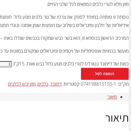
מזון מלא לגורי כלבים המתאים לכל שלבי החיים.
אידיאליות של חלבון ומינראלים בשילוב עם חומצות שומן אומגה ונוגדי חמצ
המרכיב הראשון בנוסחא זו, הוא בשר כבש שמקורו בכבשים שגדלו באחו – זה
מועשר בכמויות אופטימליות של ויטמינים ומינראלים שמקורם במזונות על כמ
כמות של דיימונד נטורלס לגורי כלבים מגזע גדול כבש ואורז, 15ק"ג
הוספה לסל
מק"ט:
074198615155-1
קטגוריות:
דימונד
,
כלבים
,
מזון יבש לכלבים
תיאור
תיאור