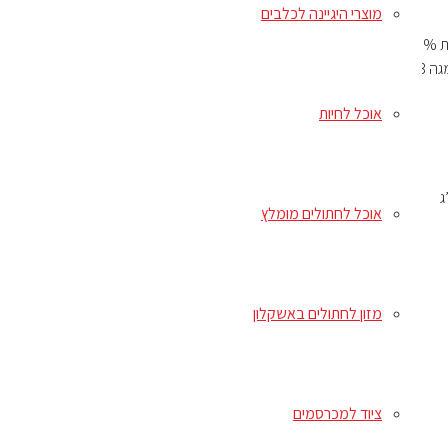
מוצרי היגיינה לכלבים
חלבון 27.0%, תכולת שומן 15.0%, סיבים גולמיים 3.5%, אפר גולמי 3.5%, לחות 10.0%, DHA (חומצה דוקוסהקסנואית) 0.05%,, סידן 1.3%, זרחן
אוכל לחיות
אוכל לחתולים מומלץ
מזון לחתולים באשקלון
ציוד למכרסמים