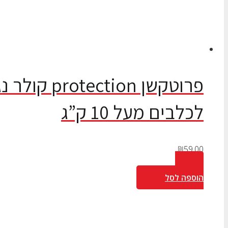
פרוטקשן tion
לכלבים מעל 10 ק”ג
₪
59.00
הוספה לסל