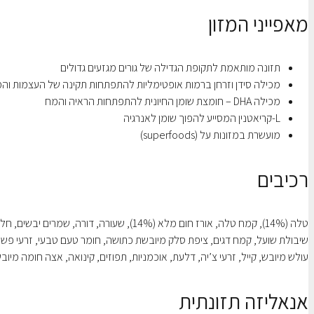
מאפייני המזון
תזונה מותאמת לתקופת הגדילה של גורים מגזעים גדולים
מכילה סידן וזרחן ברמות אופטימליות להתפתחות תקינה של העצמות וה
מכילה DHA – חומצת שומן החיונית להתפתחות הראיה והמח
L-קריאטנין המסייע להפוך שומן לאנרגיה
מועשרת במזונות על (superfoods)
רכיבים
טלה (14%), קמח טלה, אורז חום מלא (14%), שעור
עולש מיובש, קייל, זרעי צ’יה, דלעת, אוכמניות, תפוזים, קינואה, אצה חומה מיוב
אנאליזה תזונתית