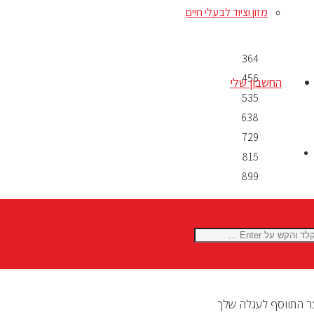
מזון וציוד לבעלי חיים
–
–
364
456
החשבון שלי
535
638
729
815
899
ר
התווסף לעגלה שלך